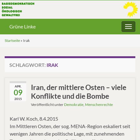
Grüne Linke
Navig
umsc
Startseite
»
Irak
SCHLAGWORT:
IRAK
Iran, der mittlere Osten – viele
APR.
09
Konflikte und die Bombe
2015
Veröffentlicht unter
Demokratie
,
Menschenrechte
Karl W. Koch, 8.4.2015
Im Mittleren Osten, der sog. MENA-Region eskaliert seit
wenigen Jahren die politische Lage, mit zunehmenden