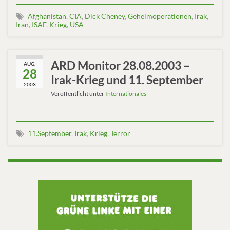
Afghanistan
,
CIA
,
Dick Cheney
,
Geheimoperationen
,
Irak
,
Iran
,
ISAF
,
Krieg
,
USA
ARD Monitor 28.08.2003 –
AUG.
28
Irak-Krieg und 11. September
2003
Veröffentlicht unter
Internationales
11.September
,
Irak
,
Krieg
,
Terror