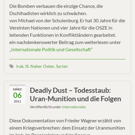
Die Bomben verbauen die einzige Chance, die
Dschihadisten wirklich zu schwächen.
von Michael von der Schulenburg. Er hat 30 Jahre für die
Vereinten Nationen und vier Jahre für die OSZE in
leitenden Funktionen in Konfliktländern gearbeitet.
ein nachdenkenswerter Beitrag zum weiterlesen unter
„Internationale Politik und Gesellschaft“
Irak
,
IS
,
Naher Osten
,
Syrien
Deadly Dust – Todesstaub:
MÄRZ
06
Uran-Munition und die Folgen
2011
Veröffentlicht unter
Internationales
Diese Dokumentation von Frieder Wagner erzählt von
einem Kriegsverbrechen: dem Einsatz der Uranmunition
im Irak, im Bosnienkrieg und im Kosovo.