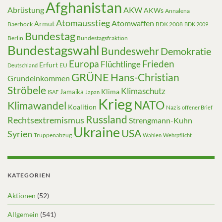
Afghanistan
Abrüstung
AKW
AKWs
Annalena
Atomausstieg
Atomwaffen
Armut
Baerbock
BDK 2008
BDK 2009
Bundestag
Berlin
Bundestagsfraktion
Bundestagswahl
Bundeswehr
Demokratie
Europa
Frieden
Flüchtlinge
Erfurt
EU
Deutschland
GRÜNE
Hans-Christian
Grundeinkommen
Ströbele
Klimaschutz
Klima
Jamaika
ISAF
Japan
Krieg
NATO
Klimawandel
Koalition
Nazis
offener Brief
Russland
Rechtsextremismus
Strengmann-Kuhn
Ukraine
USA
Syrien
Truppenabzug
Wahlen
Wehrpflicht
KATEGORIEN
Aktionen
(52)
Allgemein
(541)