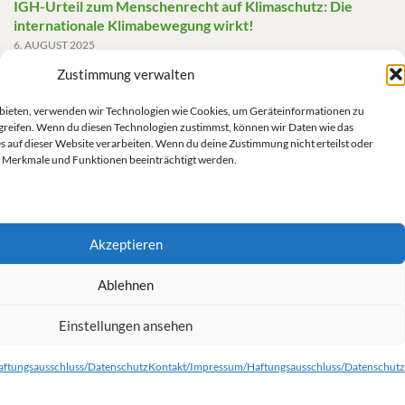
IGH-Urteil zum Menschenrecht auf Klimaschutz: Die
internationale Klimabewegung wirkt!
6. AUGUST 2025
Zustimmung verwalten
Friedensgutachten 2025
2. JUNI 2025
u bieten, verwenden wir Technologien wie Cookies, um Geräteinformationen zu
greifen. Wenn du diesen Technologien zustimmst, können wir Daten wie das
Die AfD mit mehr Demokratie wegregieren
s auf dieser Website verarbeiten. Wenn du deine Zustimmung nicht erteilst oder
14. MAI 2025
 Merkmale und Funktionen beeinträchtigt werden.
Akzeptieren
Impressum/Datenschutz
Ablehnen
Einstellungen ansehen
Kontakt/Impressum/Haftungsausschluss/Datenschutz
Cookie-Richtlinie (EU)
ftungsausschluss/Datenschutz
Kontakt/Impressum/Haftungsausschluss/Datenschutz
© 2026 Grüne Linke.
Gemacht mit
von
Graphene Themes
.