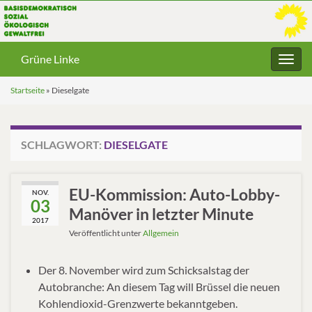
Grüne Linke
Navig
umsc
Startseite
»
Dieselgate
SCHLAGWORT:
DIESELGATE
EU-Kommission: Auto-Lobby-
NOV.
03
Manöver in letzter Minute
2017
Veröffentlicht unter
Allgemein
Der 8. November wird zum Schicksalstag der
Autobranche: An diesem Tag will Brüssel die neuen
Kohlendioxid-Grenzwerte bekanntgeben.