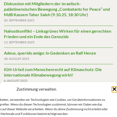
Diskussion mit Mitgliedern der israelisch-
palästinensischen Bewegung „Combatants for Peace“ und
MdB Kassem Taher Saleh (9.10.25, 18:30 Uhr)
20. SEPTEMBER 2025
Nahostkonflikt – Linksgrünes Wirken für einen gerechten
Frieden und ein Ende des Genozids
13. SEPTEMBER 2025
Adeus, querido amigo: In Gedenken an Ralf Henze
28. AUGUST 2025
IGH-Urteil zum Menschenrecht auf Klimaschutz: Die
internationale Klimabewegung wirkt!
6. AUGUST 2025
Zustimmung verwalten
Friedensgutachten 2025
2. JUNI 2025
u bieten, verwenden wir Technologien wie Cookies, um Geräteinformationen zu
greifen. Wenn du diesen Technologien zustimmst, können wir Daten wie das
Die AfD mit mehr Demokratie wegregieren
s auf dieser Website verarbeiten. Wenn du deine Zustimmung nicht erteilst oder
14. MAI 2025
 Merkmale und Funktionen beeinträchtigt werden.