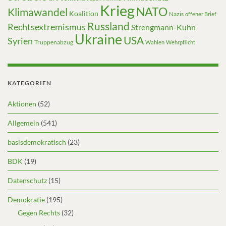
Krieg
NATO
Klimawandel
Koalition
Nazis
offener Brief
Russland
Rechtsextremismus
Strengmann-Kuhn
Ukraine
USA
Syrien
Truppenabzug
Wahlen
Wehrpflicht
KATEGORIEN
Aktionen
(52)
Allgemein
(541)
basisdemokratisch
(23)
BDK
(19)
Datenschutz
(15)
Demokratie
(195)
Gegen Rechts
(32)