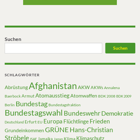
Suchen
Suchen
SCHLAGWÖRTER
Afghanistan
Abrüstung
AKW
AKWs
Annalena
Atomausstieg
Atomwaffen
Armut
Baerbock
BDK 2008
BDK 2009
Bundestag
Berlin
Bundestagsfraktion
Bundestagswahl
Bundeswehr
Demokratie
Europa
Frieden
Flüchtlinge
Erfurt
EU
Deutschland
GRÜNE
Hans-Christian
Grundeinkommen
Ströbele
Klimaschutz
Klima
Jamaika
ISAF
Japan