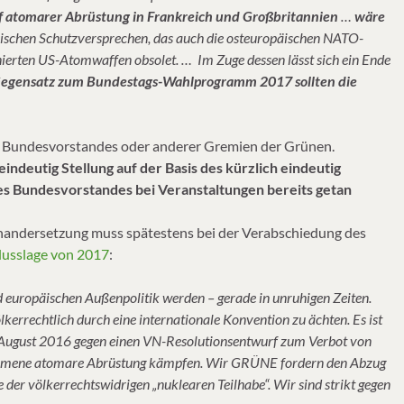
f atomarer Abrüstung in Frankreich und Großbritannien
…
wäre
ösischen Schutzversprechen, das auch die osteuropäischen NATO-
nierten US-Atomwaffen obsolet. … Im Zuge dessen lässt sich ein Ende
egensatz zum Bundestags-Wahlprogramm 2017 sollten die
des Bundesvorstandes oder anderer Gremien der Grünen.
ndeutig Stellung auf der Basis des kürzlich eindeutig
es Bundesvorstandes bei Veranstaltungen bereits getan
inandersetzung muss spätestens bei der Verabschiedung des
lusslage von 2017
:
 europäischen Außenpolitik werden – gerade in unruhigen Zeiten.
kerrechtlich durch eine internationale Konvention zu ächten. Es ist
m August 2016 gegen einen VN-Resolutionsentwurf zum Verbot von
kommene atomare Abrüstung kämpfen. Wir GRÜNE fordern den Abzug
der völkerrechtswidrigen „nuklearen Teilhabe“. Wir sind strikt gegen