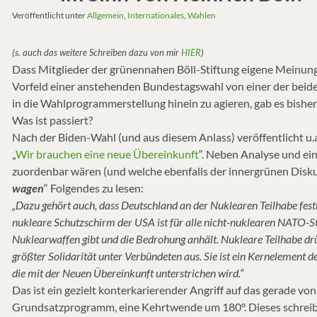
Veröffentlicht unter
Allgemein
,
Internationales
,
Wahlen
(s. auch das weitere Schreiben dazu von mir
HIER
)
Dass Mitglieder der grünennahen Böll-Stiftung eigene Meinunge
Vorfeld einer anstehenden Bundestagswahl von einer der beiden
in die Wahlprogrammerstellung hinein zu agieren, gab es bisher
Was ist passiert?
Nach der Biden-Wahl (und aus diesem Anlass) veröffentlicht u.a
„
Wir brauchen eine neue Übereinkunft
“. Neben Analyse und ein
zuordenbar wären (und welche ebenfalls der innergrünen Diskus
wagen
“ Folgendes zu lesen:
„Dazu gehört auch, dass Deutschland an der Nuklearen Teilhabe fes
nukleare Schutzschirm der USA ist für alle nicht-nuklearen NATO-Sta
Nuklearwaffen gibt und die Bedrohung anhält. Nukleare Teilhabe drü
größter Solidarität unter Verbündeten aus. Sie ist ein Kernelement 
die mit der Neuen Übereinkunft unterstrichen wird.“
Das ist ein gezielt konterkarierender Angriff auf das gerade v
Grundsatzprogramm, eine Kehrtwende um 180°. Dieses schrei