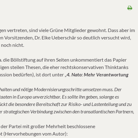
n vertreten, sind viele Grüne Mitglieder gewohnt. Dass aber im
 Vorsitzenden, Dr. Elke Ueberschär so deutlich versucht wird,
 noch nicht.
. die Böllstiftung auf ihren Seiten unkommentiert das Papier
igen steilen Thesen, die eher rechtskonservativen Thinktanks
sion bedürfen), ist dort unter „
4. Nato: Mehr Verantwortung
thalten und nötige Modernisierungsschritte umsetzen muss. Der
aten in Europa unverzichtbar. Es sollte ihn geben, solange es
ckt die besondere Bereitschaft zur Risiko- und Lastenteilung und zu
der strategischen Verbindung zwischen den transatlantischen Partnern,
on der Partei mit großer Mehrheit beschlossene
bt (Hervorhebungen vom Autor):