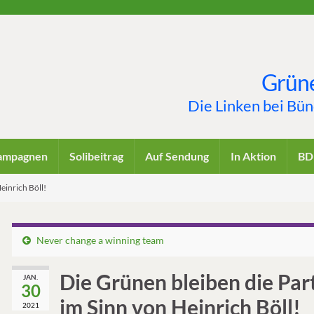
Grüne
Die Linken bei Bü
ampagnen
Solibeitrag
Auf Sendung
In Aktion
BD
einrich Böll!
Never change a winning team
Die Grünen bleiben die Par
JAN.
30
im Sinn von Heinrich Böll!
2021