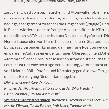
eine eigenständige atomare Bewaffnung der EU.
zurückfällt, wird vom pazifistischen und Atomwaffen ablehnend
müssen aktualisiert die Forderung nach umgehender Ratifizie
bedingt, aber getrennt zu sehen) das umgehende („zügige“) E
in Büchel wie deren dann sofortiger Abzug (natürlich in Kläru
der östlichen NATO-Länder ist auch Deutschland gefordert. Di
Hunderttausenden von Menschenleben in diesen Staaten, in den 
Europas zu verbinden, kann und darf nie grüne Position werden
es wäre eine Aufgabe einer der urgrünen Überzeugungen. Daher
Atommacht“ oder eines „französischen Atomschutzschildes für
Letztlich ist uns eine derartige Verlautbarung, veröffentlicht 
von Heinrich Böll – Pazifist und Kämpfer gegen Atomwaffen, g
und eine Beleidigung für den Namensgeber.
Dipl. Ing. (chem.) Karl-W. Koch,
Mitglied der AG „Atomare Abrüstung in der BAG Frieden“
Fachbuchautor „Störfall Atomkraft“
Weitere Unterstützer*innen
: Klemens Griesehop, Maria Feckl, Ra
Martin Pilgram, David Baltzer, Ralf Mohr, Thomas Mohr