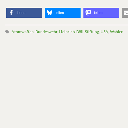
teilen
teilen
teilen
Atomwaffen
,
Bundeswehr
,
Heinrich-Böll-Stiftung
,
USA
,
Wahlen