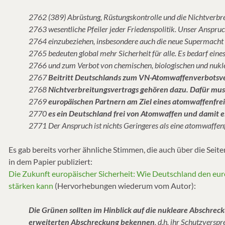
2762 (389) Abrüstung, Rüstungskontrolle und die Nichtverbre
2763 wesentliche Pfeiler jeder Friedenspolitik. Unser Anspruch 
2764 einzubeziehen, insbesondere auch die neue Supermacht 
2765 bedeuten global mehr Sicherheit für alle. Es bedarf ein
2766 und zum Verbot von chemischen, biologischen und nuk
2767
Beitritt Deutschlands zum VN-Atomwaffenverbotsve
2768
Nichtverbreitungsvertrags gehören dazu. Dafür mus
2769
europäischen Partnern am Ziel eines atomwaffenfre
2770
es ein Deutschland frei von Atomwaffen und damit e
2771 Der Anspruch ist nichts Geringeres als eine atomwaffenf
Es gab bereits vorher ähnliche Stimmen, die auch über die Seit
in dem Papier publiziert:
Die Zukunft europäischer Sicherheit: Wie Deutschland den eu
stärken kann
(Hervorhebungen wiederum vom Autor):
Die Grünen sollten im Hinblick auf die nukleare Abschreck
erweiterten Abschreckung bekennen
, d.h. ihr Schutzvers