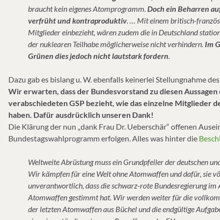
braucht kein eigenes Atomprogramm.
Doch ein Beharren au
verfrüht und kontraproduktiv
. … Mit einem britisch-franz
Mitglieder einbezieht, wären zudem die in Deutschland statio
der nuklearen Teilhabe möglicherweise nicht verhindern.
Im G
Grünen dies jedoch nicht lautstark fordern
.
Dazu gab es bislang u. W. ebenfalls keinerlei Stellungnahme 
Wir erwarten, dass der Bundesvorstand zu diesen Aussagen ei
verabschiedeten GSP bezieht, wie das einzelne Mitglieder d
haben. Dafür ausdrücklich unseren Dank!
Die Klärung der nun „dank Frau Dr. Ueberschär“ offenen Ause
Bundestagswahlprogramm erfolgen. Alles was hinter die
Besch
Weltweite Abrüstung muss ein Grundpfeiler der deutschen und
Wir kämpfen für eine Welt ohne Atomwaffen und dafür, sie völ
unverantwortlich, dass die schwarz-rote Bundesregierung i
Atomwaffen gestimmt hat. Wir werden weiter für die voll
der letzten Atomwaffen aus Büchel und die endgültige Aufgabe 