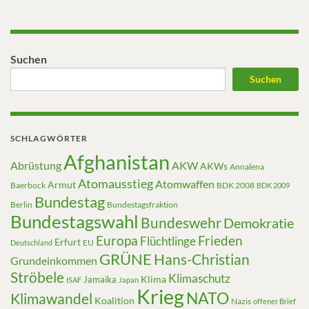
Suchen
Suchen
SCHLAGWÖRTER
Afghanistan
Abrüstung
AKW
AKWs
Annalena
Atomausstieg
Atomwaffen
Armut
Baerbock
BDK 2008
BDK 2009
Bundestag
Berlin
Bundestagsfraktion
Bundestagswahl
Bundeswehr
Demokratie
Europa
Frieden
Flüchtlinge
Erfurt
EU
Deutschland
GRÜNE
Hans-Christian
Grundeinkommen
Ströbele
Klimaschutz
Klima
Jamaika
ISAF
Japan
Krieg
NATO
Klimawandel
Koalition
Nazis
offener Brief