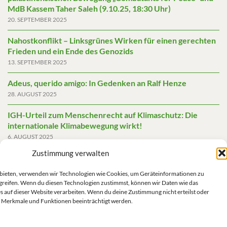
MdB Kassem Taher Saleh (9.10.25, 18:30 Uhr)
20. SEPTEMBER 2025
Nahostkonflikt – Linksgrünes Wirken für einen gerechten
Frieden und ein Ende des Genozids
13. SEPTEMBER 2025
Adeus, querido amigo: In Gedenken an Ralf Henze
28. AUGUST 2025
IGH-Urteil zum Menschenrecht auf Klimaschutz: Die
internationale Klimabewegung wirkt!
6. AUGUST 2025
Zustimmung verwalten
Friedensgutachten 2025
2. JUNI 2025
u bieten, verwenden wir Technologien wie Cookies, um Geräteinformationen zu
greifen. Wenn du diesen Technologien zustimmst, können wir Daten wie das
Die AfD mit mehr Demokratie wegregieren
s auf dieser Website verarbeiten. Wenn du deine Zustimmung nicht erteilst oder
14. MAI 2025
 Merkmale und Funktionen beeinträchtigt werden.