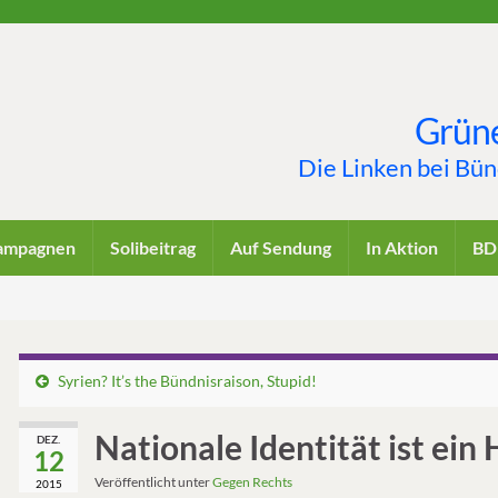
Grüne
Die Linken bei Bü
ampagnen
Solibeitrag
Auf Sendung
In Aktion
BD
Syrien? It’s the Bündnisraison, Stupid!
Nationale Identität ist ein
DEZ.
12
Veröffentlicht unter
Gegen Rechts
2015