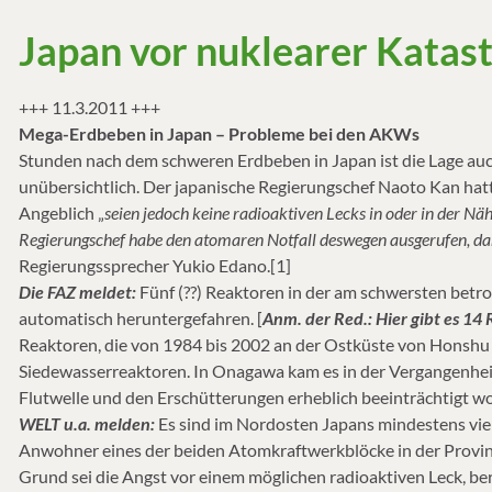
Japan vor nuklearer Katas
+++ 11.3.2011 +++
Mega-Erdbeben in Japan – Probleme bei den AKWs
Stunden nach dem schweren Erdbeben in Japan ist die Lage auc
unübersichtlich. Der japanische Regierungschef Naoto Kan h
Angeblich „
seien jedoch keine radioaktiven Lecks in oder in der Nä
Regierungschef habe den atomaren Notfall deswegen ausgerufen, d
Regierungssprecher Yukio Edano.[1]
Die FAZ meldet:
Fünf (??) Reaktoren in der am schwersten bet
automatisch heruntergefahren. [
Anm. der Red.: Hier gibt es 14
Reaktoren, die von 1984 bis 2002 an der Ostküste von Honshu
Siedewasserreaktoren. In Onagawa kam es in der Vergangenhei
Flutwelle und den Erschütterungen erheblich beeinträchtigt wo
WELT u.a. melden:
Es sind im Nordosten Japans mindestens vi
Anwohner eines der beiden Atomkraftwerkblöcke in der Provinz
Grund sei die Angst vor einem möglichen radioaktiven Leck, ber