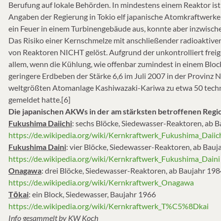
Berufung auf lokale Behörden. In mindestens einem Reaktor is
Angaben der Regierung in Tokio elf japanische Atomkraftwer
ein Feuer in einem Turbinengebäude aus, konnte aber inzwischen
Das Risiko einer Kernschmelze mit anschließender radioaktiver
von Reaktoren NICHT gelöst. Aufgrund der unkontrolliert frei
allem, wenn die Kühlung, wie offenbar zumindest in einem Bloc
geringere Erdbeben der Stärke 6,6 im Juli 2007 in der Provinz 
weltgrößten Atomanlage Kashiwazaki-Kariwa zu etwa 50 technisc
gemeldet hatte.[6]
Die japanischen AKWs in der am stärksten betroffenen Regi
Fukushima Daiichi
: sechs Blöcke, Siedewasser-Reaktoren, ab 
https://de.wikipedia.org/wiki/Kernkraftwerk_Fukushima_Daiic
Fukushima Daini
: vier Blöcke, Siedewasser-Reaktoren, ab Bau
https://de.wikipedia.org/wiki/Kernkraftwerk_Fukushima_Daini
Onagawa
: drei Blöcke, Siedewasser-Reaktoren, ab Baujahr 198
https://de.wikipedia.org/wiki/Kernkraftwerk_Onagawa
Tōkai
: ein Block, Siedewasser, Baujahr 1966
https://de.wikipedia.org/wiki/Kernkraftwerk_T%C5%8Dkai
Info gesammelt by KW Koch