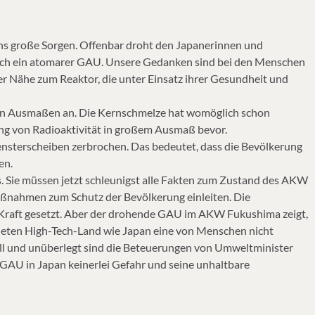
 große Sorgen. Offenbar droht den Japanerinnen und
noch ein atomarer GAU. Unsere Gedanken sind bei den Menschen
er Nähe zum Reaktor, die unter Einsatz ihrer Gesundheit und
aren Ausmaßen an. Die Kernschmelze hat womöglich schon
ung von Radioaktivität in großem Ausmaß bevor.
nsterscheiben zerbrochen. Das bedeutet, dass die Bevölkerung
en.
s. Sie müssen jetzt schleunigst alle Fakten zum Zustand des AKW
aßnahmen zum Schutz der Bevölkerung einleiten. Die
 Kraft gesetzt. Aber der drohende GAU im AKW Fukushima zeigt,
pneten High-Tech-Land wie Japan eine von Menschen nicht
ell und unüberlegt sind die Beteuerungen von Umweltminister
GAU in Japan keinerlei Gefahr und seine unhaltbare