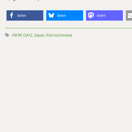
teilen
teilen
teilen
AKW
,
GAU
,
Japan
,
Kernschmelze