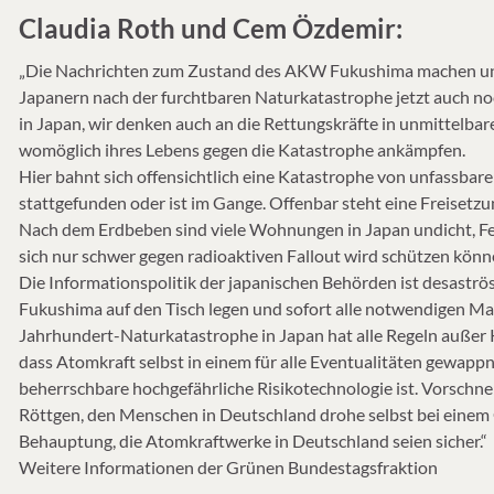
Claudia Roth und Cem Özdemir:
„Die Nachrichten zum Zustand des AKW Fukushima machen uns
Japanern nach der furchtbaren Naturkatastrophe jetzt auch 
in Japan, wir denken auch an die Rettungskräfte in unmittelbar
womöglich ihres Lebens gegen die Katastrophe ankämpfen.
Hier bahnt sich offensichtlich eine Katastrophe von unfassb
stattgefunden oder ist im Gange. Offenbar steht eine Freisetz
Nach dem Erdbeben sind viele Wohnungen in Japan undicht, Fe
sich nur schwer gegen radioaktiven Fallout wird schützen könn
Die Informationspolitik der japanischen Behörden ist desaströ
Fukushima auf den Tisch legen und sofort alle notwendigen M
Jahrhundert-Naturkatastrophe in Japan hat alle Regeln außer
dass Atomkraft selbst in einem für alle Eventualitäten gewap
beherrschbare hochgefährliche Risikotechnologie ist. Vorschn
Röttgen, den Menschen in Deutschland drohe selbst bei einem 
Behauptung, die Atomkraftwerke in Deutschland seien sicher.“
Weitere Informationen der Grünen Bundestagsfraktion