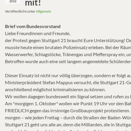
mit!
2010
Veröffentlicht unter
Allgemein
Brief vom Bundesvorstand
Liebe Freundinnen und Freunde,
der Protest gegen Stuttgart 21 braucht Eure Unterstützung! De
musste heute einen brutalen Polizeinsatz erleben. Bei der Räum
Wasserwerfer, Schlagstöcke, Tränengas und Pfefferspray ein,
Betroffen wurde auch eine seit langem angemeldete Schülerd
Dieser Einsatz ist nicht nur völlig überzogen, sondern er folgt
Ministerpräsident Stefan Mappus versucht, die Stuttgart 21-Ge
anschließend möglichst kriminalisieren zu können.
Wir wollen dagegen bundesweit ein Signal setzen und rufen zu
Am *morgigen 1. Oktober* wollen wir Punkt 19 Uhr vor den B
FRIEDLICH gegen das irrsinnige Großbauprojekt protestieren. 
morgen – wie jeden Freitag – durch die Straßen der Baden-Wü
Stuttgart 21 geht uns alle an, denn die Milliarden, die in Stuttga