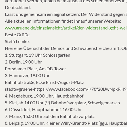
verbuddelt werden, fehlen beim Ausbau des Schienennetzes in
Deutschland.
Lasst uns gemeinsam ein Signal setzen: Der Widerstand gegen Stu
Alle aktuellen Informationen findet Ihr auf unserer Website:
www.gruene.de/einzelansicht/artikel/der-widerstand-geht-wei
Beste Grüße
Steffi Lemke.
Hier eine Übersicht der Demos und Schwabenstreiche am 1. Ok
1. Stuttgart, 19 Uhr Schlossgarten
2. Berlin, 19.00 Uhr
Potsdamer Platz, Am DB-Tower
3. Hannover, 19.00 Uhr
Bahnhofstraße, Ecke Ernst-August-Platz
stadt@gruene-https://www.facebook.com/l/78f20lJwNpkR
4. Magdeburg, 19.00 Uhr, Hauptbahnhof
5. Kiel, ab 14.00 Uhr (!!) Bahnhofsvorplatz, Schweigemarsch
6. Düsseldorf, Hauptbahnhof, 16.00 Uhr
7. Mainz, 15.00 Uhr auf dem Bahnhofsvorplatz
8. Leipzig, 19.00 Uhr, Kleiner Willy-Brandt-Platz (ggü. Hauptba