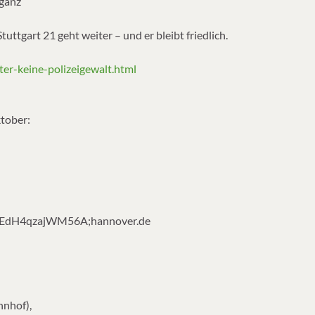
 ganz
ttgart 21 geht weiter – und er bleibt friedlich.
ter-keine-polizeigewalt.html
tober:
H9EdH4qzajWM56A;hannover.de
hnhof),