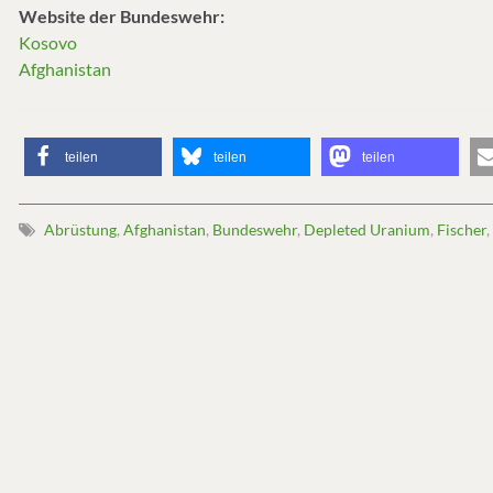
Website der Bundeswehr:
Kosovo
Afghanistan
teilen
teilen
teilen
Abrüstung
,
Afghanistan
,
Bundeswehr
,
Depleted Uranium
,
Fischer
,