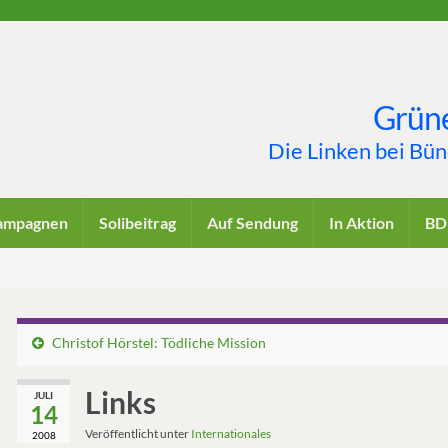
Grüne
Die Linken bei Bü
ampagnen
Solibeitrag
Auf Sendung
In Aktion
BD
Christof Hörstel: Tödliche Mission
Links
JULI
14
Veröffentlicht unter
Internationales
2008