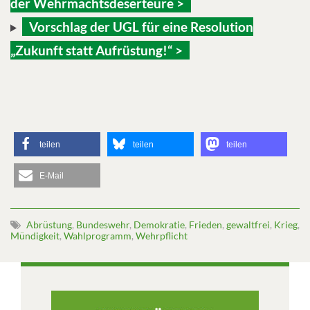
der Wehrmachtsdeserteure >
Vorschlag der UGL für eine Resolution
„Zukunft statt Aufrüstung!“ >
teilen
teilen
teilen
E-Mail
Abrüstung
,
Bundeswehr
,
Demokratie
,
Frieden
,
gewaltfrei
,
Krieg
,
Mündigkeit
,
Wahlprogramm
,
Wehrpflicht