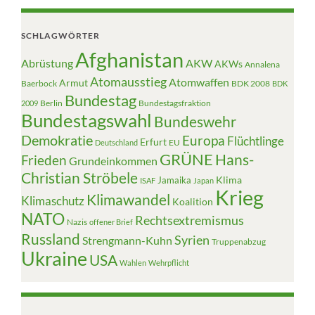
SCHLAGWÖRTER
Afghanistan
Abrüstung
AKW
AKWs
Annalena
Atomausstieg
Atomwaffen
Armut
Baerbock
BDK 2008
BDK
Bundestag
Berlin
Bundestagsfraktion
2009
Bundestagswahl
Bundeswehr
Demokratie
Europa
Flüchtlinge
Erfurt
EU
Deutschland
GRÜNE
Hans-
Frieden
Grundeinkommen
Christian Ströbele
Klima
Jamaika
ISAF
Japan
Krieg
Klimawandel
Klimaschutz
Koalition
NATO
Rechtsextremismus
Nazis
offener Brief
Russland
Syrien
Strengmann-Kuhn
Truppenabzug
Ukraine
USA
Wahlen
Wehrpflicht