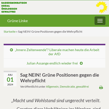
Grüne Linke
Navig
umsc
Startseite
»
Sag NEIN! Grüne Positionen gegen die Wehrpflicht
„Innere Zeitenwende“? Liberale machen heute die Arbeit
der AfD
Julian Assange endlich wieder frei
Sag NEIN! Grüne Positionen gegen die
JULI
01
Wehrpflicht
2024
Veröffentlicht unter
Allgemein
,
Demokratie
,
gewaltfrei
„Macht und Wohlstand sind ungerecht verteilt.
Geraten diese Verhältnisse ins Wanken, sind