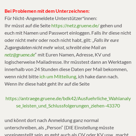
Bei Problemen mit dem Unterzeichnen:
Für Nicht-Angemeldete Unterstützer*innen:
Ihr müsst auf die Seite
https://netz.gruene.de/
gehen und
euch mit Namen und Passwort einloggen. Falls ihr diese nicht
oder nicht mehr oder noch nicht habt, gilt: „
Falls ihr eure
Zugangsdaten nicht mehr wisst, schreibt eine Mail an
netz@gruene.de
“ mit Euren Namen, Adresse, KV und
logischerweise Mailadresse. Ihr müsstest dann an Werktagen
innerhalb von 24 Stunden diese Daten per Mail bekommen,
wenn nicht bitte
ich um Mitteilung
, ich hake dann nach.
Wenn ihr diese habt geht ihr auf die Seite
https://antraege.gruene.de/bdk42/Ausfuehrliche_Wahlanaly
se_leisten_und_Schlussfolgerungen_ziehen-43370
und könnt dort nach Anmeldung ganz normal
unterschreiben, als „Person“ (DIE Einstellung müsste
voreingestellt sein, es geht auch als OV oder KV usw., macht