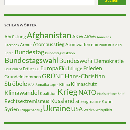
Suchen
SCHLAGWÖRTER
Afghanistan
Abrüstung
AKW
AKWs
Annalena
Atomausstieg
Atomwaffen
Armut
Baerbock
BDK 2008
BDK 2009
Bundestag
Berlin
Bundestagsfraktion
Bundestagswahl
Bundeswehr
Demokratie
Europa
Frieden
Flüchtlinge
Erfurt
EU
Deutschland
GRÜNE
Hans-Christian
Grundeinkommen
Ströbele
Klimaschutz
Klima
Jamaika
ISAF
Japan
Krieg
NATO
Klimawandel
Koalition
Nazis
offener Brief
Russland
Rechtsextremismus
Strengmann-Kuhn
Ukraine
USA
Syrien
Truppenabzug
Wahlen
Wehrpflicht