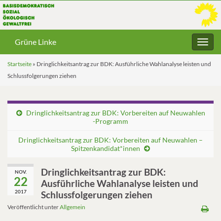
Grüne Linke
Navig
umsc
Startseite
»
Dringlichkeitsantrag zur BDK: Ausführliche Wahlanalyse leisten und
Schlussfolgerungen ziehen
Dringlichkeitsantrag zur BDK: Vorbereiten auf Neuwahlen
-Programm
Dringlichkeitsantrag zur BDK: Vorbereiten auf Neuwahlen –
Spitzenkandidat*innen
Dringlichkeitsantrag zur BDK:
NOV.
22
Ausführliche Wahlanalyse leisten und
2017
Schlussfolgerungen ziehen
Veröffentlicht unter
Allgemein