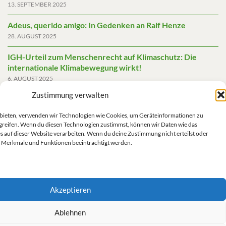
13. SEPTEMBER 2025
Adeus, querido amigo: In Gedenken an Ralf Henze
28. AUGUST 2025
IGH-Urteil zum Menschenrecht auf Klimaschutz: Die
internationale Klimabewegung wirkt!
6. AUGUST 2025
Zustimmung verwalten
Friedensgutachten 2025
2. JUNI 2025
u bieten, verwenden wir Technologien wie Cookies, um Geräteinformationen zu
greifen. Wenn du diesen Technologien zustimmst, können wir Daten wie das
Die AfD mit mehr Demokratie wegregieren
s auf dieser Website verarbeiten. Wenn du deine Zustimmung nicht erteilst oder
14. MAI 2025
 Merkmale und Funktionen beeinträchtigt werden.
Akzeptieren
Impressum/Datenschutz
Ablehnen