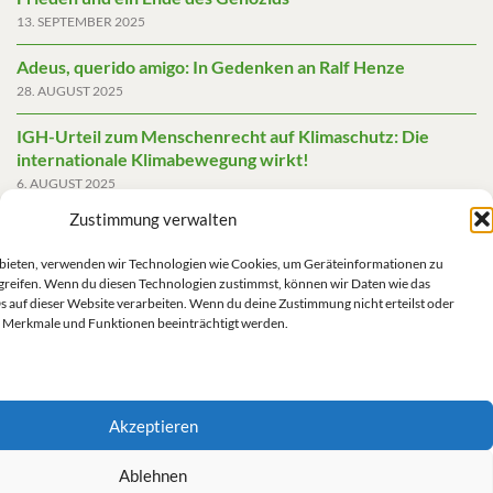
13. SEPTEMBER 2025
Adeus, querido amigo: In Gedenken an Ralf Henze
28. AUGUST 2025
IGH-Urteil zum Menschenrecht auf Klimaschutz: Die
internationale Klimabewegung wirkt!
6. AUGUST 2025
Zustimmung verwalten
Friedensgutachten 2025
2. JUNI 2025
u bieten, verwenden wir Technologien wie Cookies, um Geräteinformationen zu
greifen. Wenn du diesen Technologien zustimmst, können wir Daten wie das
Die AfD mit mehr Demokratie wegregieren
s auf dieser Website verarbeiten. Wenn du deine Zustimmung nicht erteilst oder
14. MAI 2025
 Merkmale und Funktionen beeinträchtigt werden.
Akzeptieren
Impressum/Datenschutz
Ablehnen