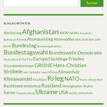
Suchen
SCHLAGWÖRTER
Afghanistan
Abrüstung
AKW
AKWs
Annalena
Atomausstieg
Atomwaffen
Armut
Baerbock
BDK 2008
BDK 2009
Bundestag
Berlin
Bundestagsfraktion
Bundestagswahl
Bundeswehr
Demokratie
Europa
Frieden
Flüchtlinge
Erfurt
EU
Deutschland
GRÜNE
Hans-Christian
Grundeinkommen
Ströbele
Klimaschutz
Klima
Jamaika
ISAF
Japan
Krieg
NATO
Klimawandel
Koalition
Nazis
offener Brief
Russland
Rechtsextremismus
Strengmann-Kuhn
Ukraine
USA
Syrien
Truppenabzug
Wahlen
Wehrpflicht