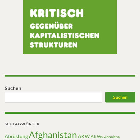
Suchen
Suchen
SCHLAGWÖRTER
Afghanistan
Abrüstung
AKW
AKWs
Annalena