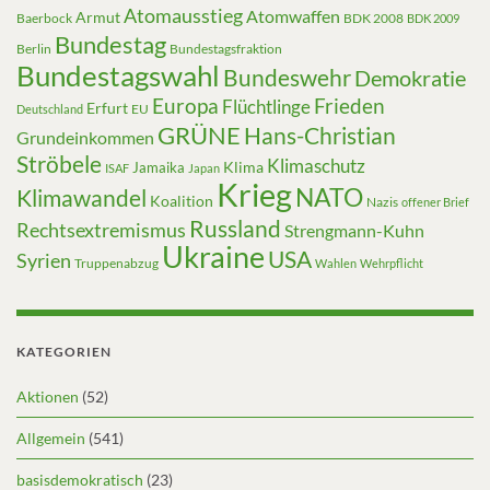
Atomausstieg
Atomwaffen
Armut
Baerbock
BDK 2008
BDK 2009
Bundestag
Berlin
Bundestagsfraktion
Bundestagswahl
Bundeswehr
Demokratie
Europa
Frieden
Flüchtlinge
Erfurt
EU
Deutschland
GRÜNE
Hans-Christian
Grundeinkommen
Ströbele
Klimaschutz
Klima
Jamaika
ISAF
Japan
Krieg
NATO
Klimawandel
Koalition
Nazis
offener Brief
Russland
Rechtsextremismus
Strengmann-Kuhn
Ukraine
USA
Syrien
Truppenabzug
Wahlen
Wehrpflicht
KATEGORIEN
Aktionen
(52)
Allgemein
(541)
basisdemokratisch
(23)