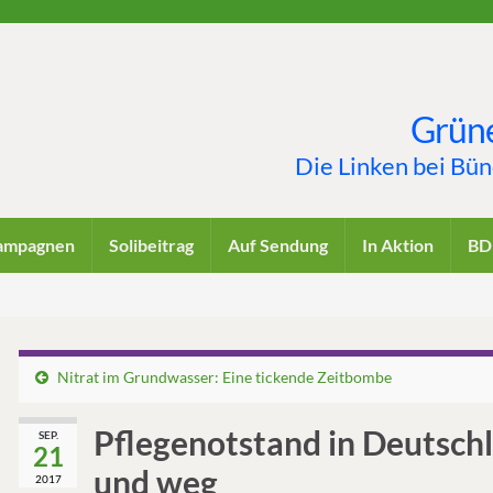
Grüne
Die Linken bei Bü
ampagnen
Solibeitrag
Auf Sendung
In Aktion
BD
Nitrat im Grundwasser: Eine tickende Zeitbombe
Pflegenotstand in Deutschl
SEP.
21
und weg
2017