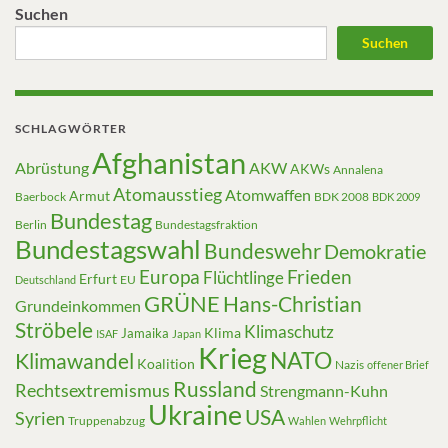
Suchen
Suchen
SCHLAGWÖRTER
Afghanistan
Abrüstung
AKW
AKWs
Annalena
Atomausstieg
Atomwaffen
Armut
Baerbock
BDK 2008
BDK 2009
Bundestag
Berlin
Bundestagsfraktion
Bundestagswahl
Bundeswehr
Demokratie
Europa
Frieden
Flüchtlinge
Erfurt
EU
Deutschland
GRÜNE
Hans-Christian
Grundeinkommen
Ströbele
Klimaschutz
Klima
Jamaika
ISAF
Japan
Krieg
NATO
Klimawandel
Koalition
Nazis
offener Brief
Russland
Rechtsextremismus
Strengmann-Kuhn
Ukraine
USA
Syrien
Truppenabzug
Wahlen
Wehrpflicht