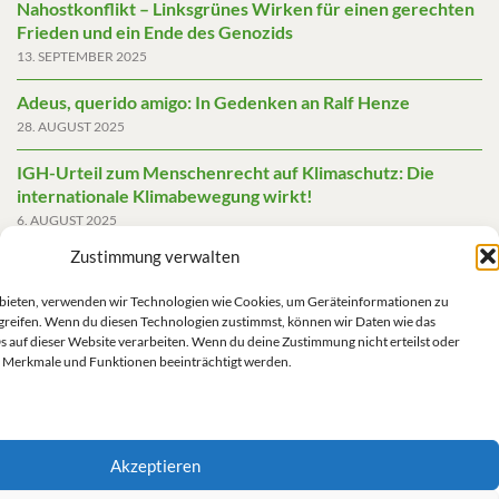
Nahostkonflikt – Linksgrünes Wirken für einen gerechten
Frieden und ein Ende des Genozids
13. SEPTEMBER 2025
Adeus, querido amigo: In Gedenken an Ralf Henze
28. AUGUST 2025
IGH-Urteil zum Menschenrecht auf Klimaschutz: Die
internationale Klimabewegung wirkt!
6. AUGUST 2025
Zustimmung verwalten
Friedensgutachten 2025
2. JUNI 2025
u bieten, verwenden wir Technologien wie Cookies, um Geräteinformationen zu
greifen. Wenn du diesen Technologien zustimmst, können wir Daten wie das
Die AfD mit mehr Demokratie wegregieren
s auf dieser Website verarbeiten. Wenn du deine Zustimmung nicht erteilst oder
14. MAI 2025
 Merkmale und Funktionen beeinträchtigt werden.
Akzeptieren
Impressum/Datenschutz