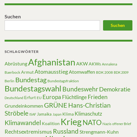
Suchen
Suchen
SCHLAGWÖRTER
Afghanistan
Abrüstung
AKW
AKWs
Annalena
Atomausstieg
Atomwaffen
Armut
Baerbock
BDK 2008
BDK 2009
Bundestag
Berlin
Bundestagsfraktion
Bundestagswahl
Bundeswehr
Demokratie
Europa
Frieden
Flüchtlinge
Erfurt
EU
Deutschland
GRÜNE
Hans-Christian
Grundeinkommen
Ströbele
Klimaschutz
Klima
Jamaika
ISAF
Japan
Krieg
NATO
Klimawandel
Koalition
Nazis
offener Brief
Russland
Rechtsextremismus
Strengmann-Kuhn