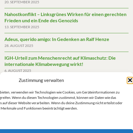
20. SEPTEMBER 2025
Nahostkonflikt – Linksgrünes Wirken für einen gerechten
Frieden und ein Ende des Genozids
13. SEPTEMBER 2025
Adeus, querido amigo: In Gedenken an Ralf Henze
28. AUGUST 2025
IGH-Urteil zum Menschenrecht auf Klimaschutz: Die
internationale Klimabewegung wirkt!
6. AUGUST 2025
Zustimmung verwalten
Friedensgutachten 2025
2. JUNI 2025
u bieten, verwenden wir Technologien wie Cookies, um Geräteinformationen zu
greifen. Wenn du diesen Technologien zustimmst, können wir Daten wie das
Die AfD mit mehr Demokratie wegregieren
s auf dieser Website verarbeiten. Wenn du deine Zustimmung nicht erteilst oder
14. MAI 2025
 Merkmale und Funktionen beeinträchtigt werden.