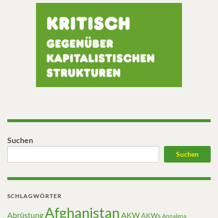
Suchen
Suchen
SCHLAGWÖRTER
Afghanistan
Abrüstung
AKW
AKWs
Annalena