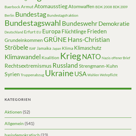
Atomausstieg
Atomwaffen
Armut
Baerbock
BDK 2008
BDK 2009
Bundestag
Berlin
Bundestagsfraktion
Bundestagswahl
Bundeswehr
Demokratie
Europa
Frieden
Flüchtlinge
Erfurt
EU
Deutschland
GRÜNE
Hans-Christian
Grundeinkommen
Ströbele
Klimaschutz
Klima
Jamaika
ISAF
Japan
Krieg
NATO
Klimawandel
Koalition
Nazis
offener Brief
Russland
Rechtsextremismus
Strengmann-Kuhn
Ukraine
USA
Syrien
Truppenabzug
Wahlen
Wehrpflicht
KATEGORIEN
Aktionen
(52)
Allgemein
(541)
basisdemokratisch
(23)