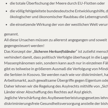
die totale Überfischung der Meere durch EU-Flotten oder
die völlig fehlgeleitete bundesdeutsche Entwicklungshilfe, d
ökologischer und ökonomischer Raubbau die Lebensgrundlage
die einsetzende Wirkung der von der westlichen Welt ver
genannt.
All diese Ursachen müssen zu allererst angegangen und soweit
gegengesteuert werden!
Das Konzept der „
Sicheren Herkunftsländer
“ ist zutiefst mens
verhindert damit, dass politisch Verfolgte überhaupt in die La
Massenphänomen sein, sondern kann auch nur in einzelnen Fälle
gibt es teilweise in größerem Ausmaß die Verfolgung von Minder
die Serbien in Kosovo. Sie werden nach wie vor diskriminiert,
Arbeitsmarkt, auch gewaltsame Übergriffe gegen Eigentum oder
Daher lehnen wir die Regelung des Asylrechts mithilfe von „Sic
Länder einer Abschaffung des Rechtes auf Asyl gleich.
Jegliche Verschärfung des Asylbewerberleistungsgesetzes lehn
diskriminierungsfreie Gesundheitsversorgung anstelle der bish