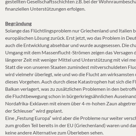
gestellten Gesellschaftsschichten z.B. bei der Wohnraumbesc
finanziellen Unterstützungen erfolgen.
Begründung
Solange das Flüchtlingsproblem nur Griechenland und Italien b
europäischen Lösung zurück. Erst jetzt, wo das Problem in Deu
auch die Entwicklung absehbar und wurde ausgesessen. Die cha
Umgang mit dem Massenflucht-Strömen zeigen das Versagen der
längerer Zeit mit weniger Mittel und Unterstützung mit viel m
Statt die von unseren Staaten zumindest mitverschuldeten Fl
wird vielmehr überlegt, wie und wo die Flucht am wirksamste
dieses Vorgehen. Auch durch diese Katastrophen hat sich die 
Balkan verlagert, was zu zusätzlichen Problemen in den betrof
die Fluchtbewegung schon in bürgerkriegsähnlichen Auseinander
Nordafrika-Exklaven mit einem über 4-m-hohen Zaun abgetrenn
der Schleuser“ wird geplant.
Eine „Festung Europa“ wird aber die Probleme nur weiter versch
zum großen Teil bereits in der EU (Griechenland) waren und da
keine andere Alternative zum Überleben sehen.