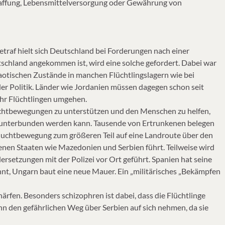
haffung, Lebensmittelversorgung oder Gewährung von
etraf hielt sich Deutschland bei Forderungen nach einer
tschland angekommen ist, wird eine solche gefordert. Dabei war
otischen Zustände in manchen Flüchtlingslagern wie bei
 Politik. Länder wie Jordanien müssen dagegen schon seit
ehr Flüchtlingen umgehen.
uchtbewegungen zu unterstützen und den Menschen zu helfen,
n unterbunden werden kann. Tausende von Ertrunkenen belegen
Fluchtbewegung zum größeren Teil auf eine Landroute über den
fenen Staaten wie Mazedonien und Serbien führt. Teilweise wird
setzungen mit der Polizei vor Ort geführt. Spanien hat seine
t, Ungarn baut eine neue Mauer. Ein „militärisches „Bekämpfen
ärfen. Besonders schizophren ist dabei, dass die Flüchtlinge
nn den gefährlichen Weg über Serbien auf sich nehmen, da sie