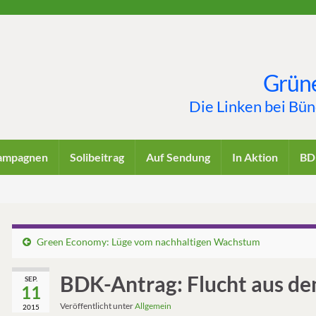
Grüne
Die Linken bei Bü
ampagnen
Solibeitrag
Auf Sendung
In Aktion
BD
Green Economy: Lüge vom nachhaltigen Wachstum
BDK-Antrag: Flucht aus de
SEP.
11
Veröffentlicht unter
Allgemein
2015