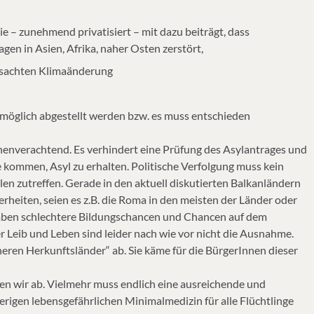
ie – zunehmend privatisiert – mit dazu beiträgt, dass
n in Asien, Afrika, naher Osten zerstört,
ursachten Klimaänderung
 möglich abgestellt werden bzw. es muss entschieden
chenverachtend. Es verhindert eine Prüfung des Asylantrages und
ge kommen, Asyl zu erhalten. Politische Verfolgung muss kein
n zutreffen. Gerade in den aktuell diskutierten Balkanländern
heiten, seien es z.B. die Roma in den meisten der Länder oder
 haben schlechtere Bildungschancen und Chancen auf dem
 Leib und Leben sind leider nach wie vor nicht die Ausnahme.
heren Herkunftsländer“ ab. Sie käme für die BürgerInnen dieser
en wir ab. Vielmehr muss endlich eine ausreichende und
erigen lebensgefährlichen Minimalmedizin für alle Flüchtlinge