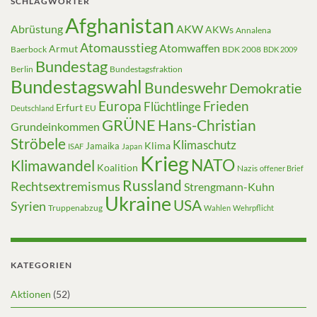
SCHLAGWÖRTER
Afghanistan
Abrüstung
AKW
AKWs
Annalena
Atomausstieg
Atomwaffen
Armut
Baerbock
BDK 2008
BDK 2009
Bundestag
Berlin
Bundestagsfraktion
Bundestagswahl
Bundeswehr
Demokratie
Europa
Frieden
Flüchtlinge
Erfurt
EU
Deutschland
GRÜNE
Hans-Christian
Grundeinkommen
Ströbele
Klimaschutz
Klima
Jamaika
ISAF
Japan
Krieg
NATO
Klimawandel
Koalition
Nazis
offener Brief
Russland
Rechtsextremismus
Strengmann-Kuhn
Ukraine
USA
Syrien
Truppenabzug
Wahlen
Wehrpflicht
KATEGORIEN
Aktionen
(52)