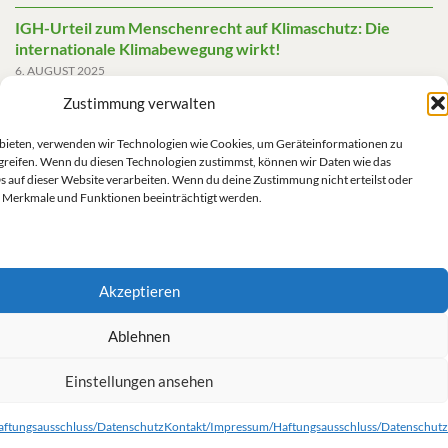
IGH-Urteil zum Menschenrecht auf Klimaschutz: Die
internationale Klimabewegung wirkt!
6. AUGUST 2025
Zustimmung verwalten
Friedensgutachten 2025
2. JUNI 2025
u bieten, verwenden wir Technologien wie Cookies, um Geräteinformationen zu
greifen. Wenn du diesen Technologien zustimmst, können wir Daten wie das
Die AfD mit mehr Demokratie wegregieren
s auf dieser Website verarbeiten. Wenn du deine Zustimmung nicht erteilst oder
14. MAI 2025
 Merkmale und Funktionen beeinträchtigt werden.
Akzeptieren
Impressum/Datenschutz
Ablehnen
Einstellungen ansehen
Kontakt/Impressum/Haftungsausschluss/Datenschutz
Cookie-Richtlinie (EU)
ftungsausschluss/Datenschutz
Kontakt/Impressum/Haftungsausschluss/Datenschutz
© 2026 Grüne Linke.