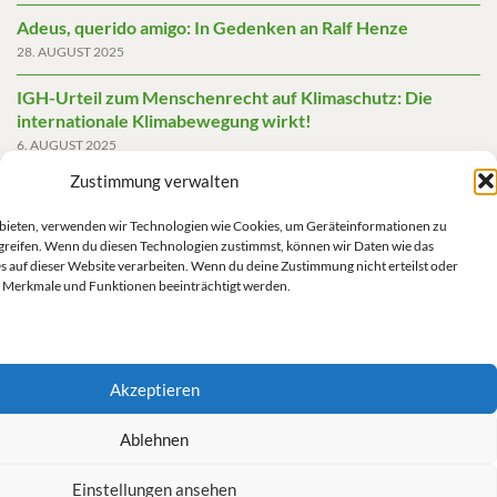
Adeus, querido amigo: In Gedenken an Ralf Henze
28. AUGUST 2025
IGH-Urteil zum Menschenrecht auf Klimaschutz: Die
internationale Klimabewegung wirkt!
6. AUGUST 2025
Zustimmung verwalten
Friedensgutachten 2025
2. JUNI 2025
u bieten, verwenden wir Technologien wie Cookies, um Geräteinformationen zu
greifen. Wenn du diesen Technologien zustimmst, können wir Daten wie das
Die AfD mit mehr Demokratie wegregieren
s auf dieser Website verarbeiten. Wenn du deine Zustimmung nicht erteilst oder
14. MAI 2025
 Merkmale und Funktionen beeinträchtigt werden.
Akzeptieren
Impressum/Datenschutz
Ablehnen
Einstellungen ansehen
Kontakt/Impressum/Haftungsausschluss/Datenschutz