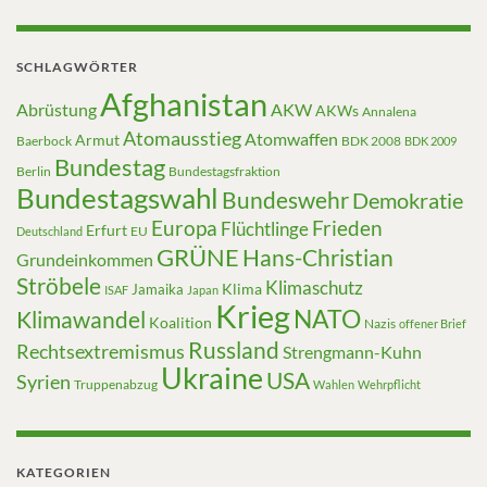
SCHLAGWÖRTER
Afghanistan
Abrüstung
AKW
AKWs
Annalena
Atomausstieg
Atomwaffen
Armut
Baerbock
BDK 2008
BDK 2009
Bundestag
Berlin
Bundestagsfraktion
Bundestagswahl
Bundeswehr
Demokratie
Europa
Frieden
Flüchtlinge
Erfurt
EU
Deutschland
GRÜNE
Hans-Christian
Grundeinkommen
Ströbele
Klimaschutz
Klima
Jamaika
ISAF
Japan
Krieg
NATO
Klimawandel
Koalition
Nazis
offener Brief
Russland
Rechtsextremismus
Strengmann-Kuhn
Ukraine
USA
Syrien
Truppenabzug
Wahlen
Wehrpflicht
KATEGORIEN