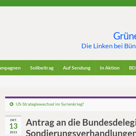
Grüne
Die Linken bei Bü
ampagnen
Solibeitrag
Auf Sendung
In Aktion
BD
n
US-Strategiewechsel im Syrienkrieg?
Antrag an die Bundesdeleg
OKT.
13
Sondierungsverhandlunge
2013