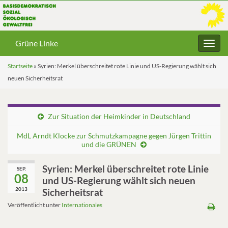
Grüne Linke
Navig
umsc
Startseite
»
Syrien: Merkel überschreitet rote Linie und US-Regierung wählt sich
neuen Sicherheitsrat
Zur Situation der Heimkinder in Deutschland
MdL Arndt Klocke zur Schmutzkampagne gegen Jürgen Trittin
und die GRÜNEN
Syrien: Merkel überschreitet rote Linie
SEP.
08
und US-Regierung wählt sich neuen
2013
Sicherheitsrat
Veröffentlicht unter
Internationales