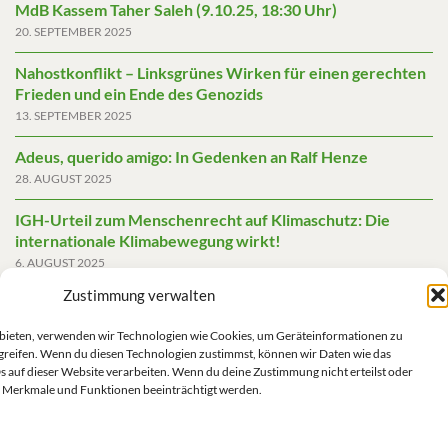
MdB Kassem Taher Saleh (9.10.25, 18:30 Uhr)
20. SEPTEMBER 2025
Nahostkonflikt – Linksgrünes Wirken für einen gerechten
Frieden und ein Ende des Genozids
13. SEPTEMBER 2025
Adeus, querido amigo: In Gedenken an Ralf Henze
28. AUGUST 2025
IGH-Urteil zum Menschenrecht auf Klimaschutz: Die
internationale Klimabewegung wirkt!
6. AUGUST 2025
Zustimmung verwalten
Friedensgutachten 2025
2. JUNI 2025
u bieten, verwenden wir Technologien wie Cookies, um Geräteinformationen zu
greifen. Wenn du diesen Technologien zustimmst, können wir Daten wie das
Die AfD mit mehr Demokratie wegregieren
s auf dieser Website verarbeiten. Wenn du deine Zustimmung nicht erteilst oder
14. MAI 2025
 Merkmale und Funktionen beeinträchtigt werden.