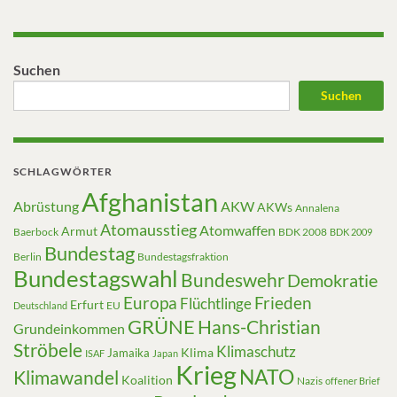
Suchen
Suchen
SCHLAGWÖRTER
Afghanistan
Abrüstung
AKW
AKWs
Annalena
Atomausstieg
Atomwaffen
Armut
Baerbock
BDK 2008
BDK 2009
Bundestag
Berlin
Bundestagsfraktion
Bundestagswahl
Bundeswehr
Demokratie
Europa
Frieden
Flüchtlinge
Erfurt
EU
Deutschland
GRÜNE
Hans-Christian
Grundeinkommen
Ströbele
Klimaschutz
Klima
Jamaika
ISAF
Japan
Krieg
NATO
Klimawandel
Koalition
Nazis
offener Brief