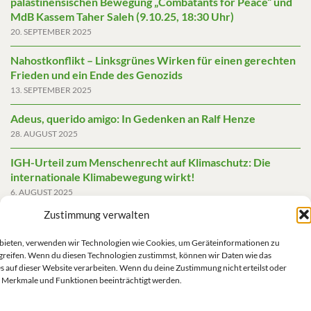
palästinensischen Bewegung „Combatants for Peace“ und
MdB Kassem Taher Saleh (9.10.25, 18:30 Uhr)
20. SEPTEMBER 2025
Nahostkonflikt – Linksgrünes Wirken für einen gerechten
Frieden und ein Ende des Genozids
13. SEPTEMBER 2025
Adeus, querido amigo: In Gedenken an Ralf Henze
28. AUGUST 2025
IGH-Urteil zum Menschenrecht auf Klimaschutz: Die
internationale Klimabewegung wirkt!
6. AUGUST 2025
Zustimmung verwalten
Friedensgutachten 2025
2. JUNI 2025
u bieten, verwenden wir Technologien wie Cookies, um Geräteinformationen zu
greifen. Wenn du diesen Technologien zustimmst, können wir Daten wie das
Die AfD mit mehr Demokratie wegregieren
s auf dieser Website verarbeiten. Wenn du deine Zustimmung nicht erteilst oder
14. MAI 2025
 Merkmale und Funktionen beeinträchtigt werden.