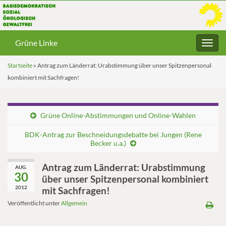
Grüne Linke
Navig
umsc
Startseite
»
Antrag zum Länderrat: Urabstimmung über unser Spitzenpersonal
kombiniert mit Sachfragen!
Grüne Online-Abstimmungen und Online-Wahlen
BDK-Antrag zur Beschneidungsdebatte bei Jungen (Rene
Becker u.a.)
Antrag zum Länderrat: Urabstimmung
AUG.
30
über unser Spitzenpersonal kombiniert
2012
mit Sachfragen!
Veröffentlicht unter
Allgemein