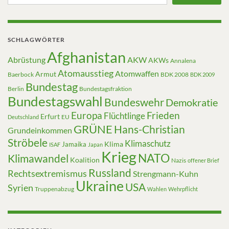
SCHLAGWÖRTER
Afghanistan
Abrüstung
AKW
AKWs
Annalena
Atomausstieg
Atomwaffen
Armut
Baerbock
BDK 2008
BDK 2009
Bundestag
Berlin
Bundestagsfraktion
Bundestagswahl
Bundeswehr
Demokratie
Europa
Frieden
Flüchtlinge
Erfurt
EU
Deutschland
GRÜNE
Hans-Christian
Grundeinkommen
Ströbele
Klimaschutz
Klima
Jamaika
ISAF
Japan
Krieg
NATO
Klimawandel
Koalition
Nazis
offener Brief
Russland
Rechtsextremismus
Strengmann-Kuhn
Ukraine
USA
Syrien
Truppenabzug
Wahlen
Wehrpflicht