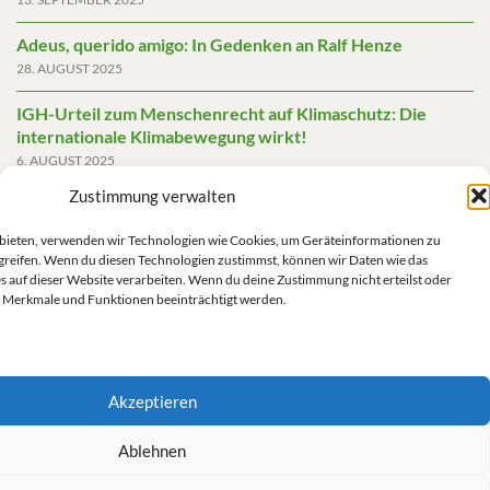
Adeus, querido amigo: In Gedenken an Ralf Henze
28. AUGUST 2025
IGH-Urteil zum Menschenrecht auf Klimaschutz: Die
internationale Klimabewegung wirkt!
6. AUGUST 2025
Zustimmung verwalten
Friedensgutachten 2025
2. JUNI 2025
u bieten, verwenden wir Technologien wie Cookies, um Geräteinformationen zu
greifen. Wenn du diesen Technologien zustimmst, können wir Daten wie das
Die AfD mit mehr Demokratie wegregieren
s auf dieser Website verarbeiten. Wenn du deine Zustimmung nicht erteilst oder
14. MAI 2025
 Merkmale und Funktionen beeinträchtigt werden.
Akzeptieren
Impressum/Datenschutz
Ablehnen