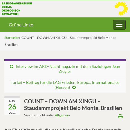
Grüne Linke
Navig
umsc
Startseite
»
COUNT – DOWN AM XINGU – Staudammprojekt Belo Monte,
Brasilien
Interview im ARD-Nachtmagazin mit dem Soziologen Jean
Ziegler
Türkei – Beitrag für die LAG Frieden, Europa, Internationales
(Hessen)
COUNT – DOWN AM XINGU –
AUG.
26
Staudammprojekt Belo Monte, Brasilien
2011
Veröffentlicht unter
Allgemein
Am Fluss Xingu will die neue brasilianische Regierung mit