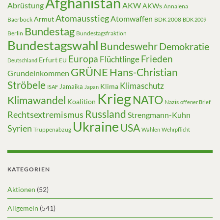
Afghanistan
Abrüstung
AKW
AKWs
Annalena
Atomausstieg
Atomwaffen
Armut
Baerbock
BDK 2008
BDK 2009
Bundestag
Berlin
Bundestagsfraktion
Bundestagswahl
Bundeswehr
Demokratie
Europa
Frieden
Flüchtlinge
Erfurt
EU
Deutschland
GRÜNE
Hans-Christian
Grundeinkommen
Ströbele
Klimaschutz
Klima
Jamaika
ISAF
Japan
Krieg
NATO
Klimawandel
Koalition
Nazis
offener Brief
Russland
Rechtsextremismus
Strengmann-Kuhn
Ukraine
USA
Syrien
Truppenabzug
Wahlen
Wehrpflicht
KATEGORIEN
Aktionen
(52)
Allgemein
(541)