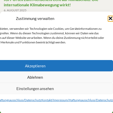
internationale Klimabewegung wirkt!
6. AUGUST 2025
Zustimmung verwalten
Friedensgutachten 2025
2. JUNI 2025
u bieten, verwenden wir Technologien wie Cookies, um Geräteinformationen zu
greifen. Wenn du diesen Technologien zustimmst, können wir Daten wie das
Die AfD mit mehr Demokratie wegregieren
s auf dieser Website verarbeiten. Wenn du deine Zustimmung nicht erteilst oder
14. MAI 2025
 Merkmale und Funktionen beeinträchtigt werden.
Akzeptieren
Impressum/Datenschutz
Ablehnen
Einstellungen ansehen
Kontakt/Impressum/Haftungsausschluss/Datenschutz
Cookie-Richtlinie (EU)
ftungsausschluss/Datenschutz
Kontakt/Impressum/Haftungsausschluss/Datenschutz
© 2026 Grüne Linke.
Gemacht mit
von
Graphene Themes
.