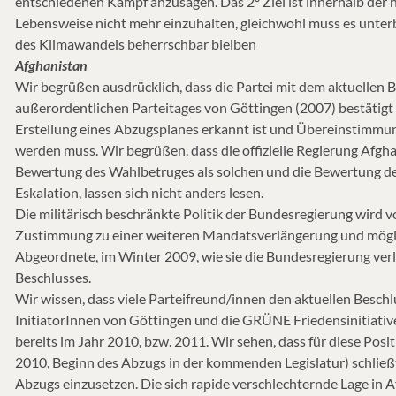
entschiedenen Kampf anzusagen. Das 2º Ziel ist innerhalb der 
Lebensweise nicht mehr einzuhalten, gleichwohl muss es unterb
des Klimawandels beherrschbar bleiben
Afghanistan
Wir begrüßen ausdrücklich, dass die Partei mit dem aktuellen 
außerordentlichen Parteitages von Göttingen (2007) bestätigt
Erstellung eines Abzugsplanes erkannt ist und Übereinstimmun
werden muss. Wir begrüßen, dass die offizielle Regierung Afgha
Bewertung des Wahlbetruges als solchen und die Bewertung des L
Eskalation, lassen sich nicht anders lesen.
Die militärisch beschränkte Politik der Bundesregierung wird 
Zustimmung zu einer weiteren Mandatsverlängerung und mög
Abgeordnete, im Winter 2009, wie sie die Bundesregierung verl
Beschlusses.
Wir wissen, dass viele Parteifreund/innen den aktuellen Besc
InitiatorInnen von Göttingen und die GRÜNE Friedensinitiati
bereits im Jahr 2010, bzw. 2011. Wir sehen, dass für diese Posit
2010, Beginn des Abzugs in der kommenden Legislatur) schließt 
Abzugs einzusetzen. Die sich rapide verschlechternde Lage in