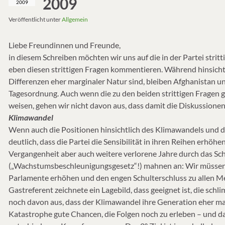
2009
2009
Veröffentlicht unter
Allgemein
Liebe Freundinnen und Freunde,
in diesem Schreiben möchten wir uns auf die in der Partei strit
eben diesen strittigen Fragen kommentieren. Während hinsich
Differenzen eher marginaler Natur sind, bleiben Afghanistan u
Tagesordnung. Auch wenn die zu den beiden strittigen Fragen ge
weisen, gehen wir nicht davon aus, dass damit die Diskussione
Klimawandel
Wenn auch die Positionen hinsichtlich des Klimawandels und d
deutlich, dass die Partei die Sensibilität in ihren Reihen erh
Vergangenheit aber auch weitere verlorene Jahre durch das S
(„Wachstumsbeschleunigungsgesetz“!) mahnen an: Wir müssen
Parlamente erhöhen und den engen Schulterschluss zu allen M
Gastreferent zeichnete ein Lagebild, dass geeignet ist, die sc
noch davon aus, dass der Klimawandel ihre Generation eher marg
Katastrophe gute Chancen, die Folgen noch zu erleben – und da