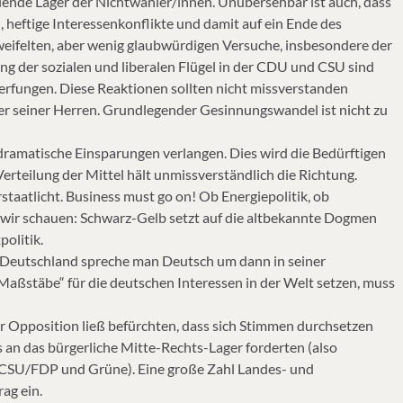
lende Lager der Nichtwähler/innen. Unübersehbar ist auch, dass
n, heftige Interessenkonflikte und damit auf ein Ende des
zweifelten, aber wenig glaubwürdigen Versuche, insbesondere der
kung der sozialen und liberalen Flügel in der CDU und CSU sind
erfungen. Diese Reaktionen sollten nicht missverstanden
er seiner Herren. Grundlegender Gesinnungswandel ist nicht zu
dramatische Einsparungen verlangen. Dies wird die Bedürftigen
Verteilung der Mittel hält unmissverständlich die Richtung.
staatlicht. Business must go on! Ob Energiepolitik, ob
n wir schauen: Schwarz-Gelb setzt auf die altbekannte Dogmen
politik.
n Deutschland spreche man Deutsch um dann in seiner
Maßstäbe“ für die deutschen Interessen in der Welt setzen, muss
r Opposition ließ befürchten, dass sich Stimmen durchsetzen
an das bürgerliche Mitte-Rechts-Lager forderten (also
U/FDP und Grüne). Eine große Zahl Landes- und
ag ein.