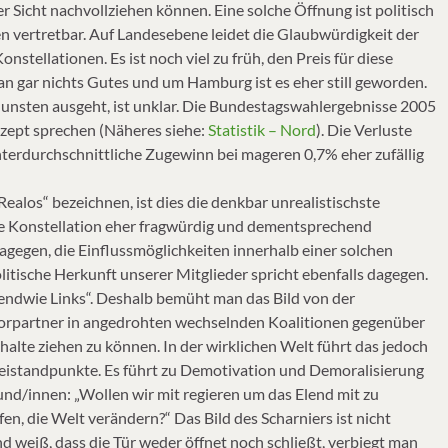
 Sicht nachvollziehen können. Eine solche Öffnung ist politisch
en vertretbar. Auf Landesebene leidet die Glaubwürdigkeit der
onstellationen. Es ist noch viel zu früh, den Preis für diese
an gar nichts Gutes und um Hamburg ist es eher still geworden.
nsten ausgeht, ist unklar. Die Bundestagswahlergebnisse 2005
nzept sprechen (Näheres siehe:
Statistik – Nord
). Die Verluste
nterdurchschnittliche Zugewinn bei mageren 0,7% eher zufällig
ealos“ bezeichnen, ist dies die denkbar unrealistischste
se Konstellation eher fragwürdig und dementsprechend
dagegen, die Einflussmöglichkeiten innerhalb einer solchen
itische Herkunft unserer Mitglieder spricht ebenfalls dagegen.
gendwie Links“. Deshalb bemüht man das Bild von der
niorpartner in angedrohten wechselnden Koalitionen gegenüber
lte ziehen zu können. In der wirklichen Welt führt das jedoch
rteistandpunkte. Es führt zu Demotivation und Demoralisierung
reund/innen: „Wollen wir mit regieren um das Elend mit zu
fen, die Welt verändern?“ Das Bild des Scharniers ist nicht
nd weiß, dass die Tür weder öffnet noch schließt, verbiegt man