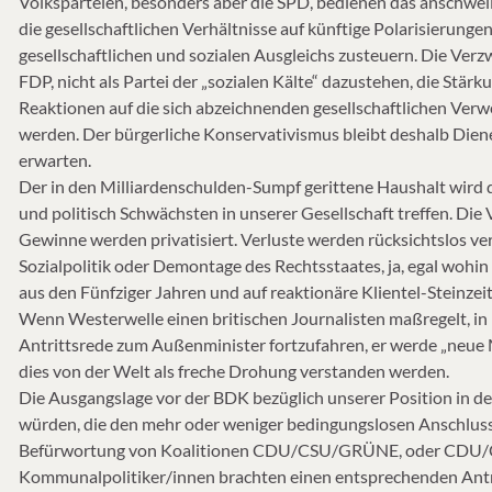
Volksparteien, besonders aber die SPD, bedienen das anschwel
die gesellschaftlichen Verhältnisse auf künftige Polarisierunge
gesellschaftlichen und sozialen Ausgleichs zusteuern. Die Ver
FDP, nicht als Partei der „sozialen Kälte“ dazustehen, die Stär
Reaktionen auf die sich abzeichnenden gesellschaftlichen Verw
werden. Der bürgerliche Konservativismus bleibt deshalb Dien
erwarten.
Der in den Milliardenschulden-Sumpf gerittene Haushalt wird 
und politisch Schwächsten in unserer Gesellschaft treffen. Die 
Gewinne werden privatisiert. Verluste werden rücksichtslos ver
Sozialpolitik oder Demontage des Rechtsstaates, ja, egal wohi
aus den Fünfziger Jahren und auf reaktionäre Klientel-Steinzeit
Wenn Westerwelle einen britischen Journalisten maßregelt, i
Antrittsrede zum Außenminister fortzufahren, er werde „neue 
dies von der Welt als freche Drohung verstanden werden.
Die Ausgangslage vor der BDK bezüglich unserer Position in de
würden, die den mehr oder weniger bedingungslosen Anschluss 
Befürwortung von Koalitionen CDU/CSU/GRÜNE, oder CDU/CS
Kommunalpolitiker/innen brachten einen entsprechenden Antr