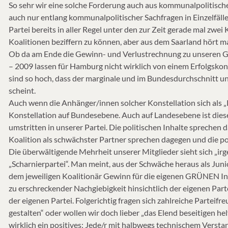
So sehr wir eine solche Forderung auch aus kommunalpolitischer
auch nur entlang kommunalpolitischer Sachfragen in Einzelfäll
Partei bereits in aller Regel unter den zur Zeit gerade mal zwei K
Koalitionen beziffern zu können, aber aus dem Saarland hört m
Ob da am Ende die Gewinn- und Verlustrechnung zu unseren Gu
– 2009 lassen für Hamburg nicht wirklich von einem Erfolgsko
sind so hoch, dass der marginale und im Bundesdurchschnitt u
scheint.
Auch wenn die Anhänger/innen solcher Konstellation sich als „R
Konstellation auf Bundesebene. Auch auf Landesebene ist die
umstritten in unserer Partei. Die politischen Inhalte sprechen 
Koalition als schwächster Partner sprechen dagegen und die pol
Die überwältigende Mehrheit unserer Mitglieder sieht sich „ir
„Scharnierpartei“. Man meint, aus der Schwäche heraus als Ju
dem jeweiligen Koalitionär Gewinn für die eigenen GRÜNEN Inha
zu erschreckender Nachgiebigkeit hinsichtlich der eigenen Pa
der eigenen Partei. Folgerichtig fragen sich zahlreiche Parteif
gestalten“ oder wollen wir doch lieber „das Elend beseitigen hel
wirklich ein positives: Jede/r mit halbwegs technischem Versta