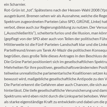
ein Scharnier.
Rot-Grün ist „tot“. Spätestens nach der Hessen-Wahl 2008 (Ypsi
ausgeträumt. Bremen sehen wir als Ausnahme, welche die Regel
Spektrum zugeordneten Parteien (also SPD, GRÜNE, Linke) hatt
verbot, diese auch zur Regierungsbildung zu nutzen. Der Versu
(„Ausschließeritis“), scheiterte furios und die Illusion, man k
(gepflegt von der SPD aber auch von Teilen der politischen Fü
Mittlerweile ist die Fünf-Parteien-Landschaft klar und die Link
Parteifreund/innen um Tarek Al-Wazir die politischen Konseq
begrüßen, dass große Teile dieses Antrages in den Beschluss
Die Grüne Partei positioniert sich im gesellschaftlichen Spekt
Mehrheiten für ihre positiven, gesellschaftsverändernden Pos
teilweise unrealistische parlamentarische Koalitionen setzen k
bewusst wird, maßgebliche gesellschaftliche Antipode zu den V
Die Partei erkennt die Gefahren aber auch Chancen, die sich 
hinterlässt. Die tiefe gesellschaftliche Verunsicherung und da
Spektrums wird eben nicht durch die Linkspartei behoben. We
als starke eigenständige Kraft zu entwickeln und dabei um die 