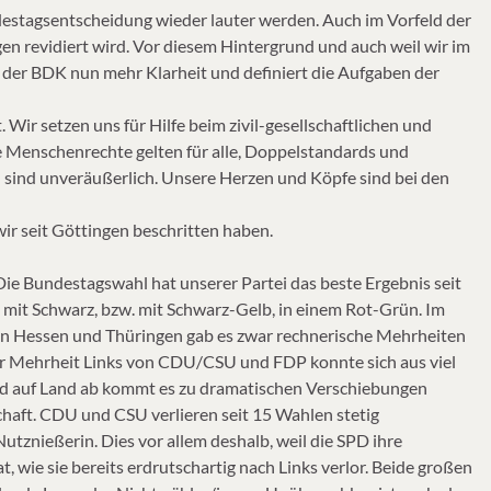
destagsentscheidung wieder lauter werden. Auch im Vorfeld der
en revidiert wird. Vor diesem Hintergrund und auch weil wir im
 der BDK nun mehr Klarheit und definiert die Aufgaben der
ir setzen uns für Hilfe beim zivil-gesellschaftlichen und
e Menschenrechte gelten für alle, Doppelstandards und
 sind unveräußerlich. Unsere Herzen und Köpfe sind bei den
ir seit Göttingen beschritten haben.
Die Bundestagswahl hat unserer Partei das beste Ergebnis seit
mit Schwarz, bzw. mit Schwarz-Gelb, in einem Rot-Grün. Im
. In Hessen und Thüringen gab es zwar rechnerische Mehrheiten
er Mehrheit Links von CDU/CSU und FDP konnte sich aus viel
and auf Land ab kommt es zu dramatischen Verschiebungen
haft. CDU und CSU verlieren seit 15 Wahlen stetig
tznießerin. Dies vor allem deshalb, weil die SPD ihre
 wie sie bereits erdrutschartig nach Links verlor. Beide großen