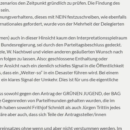
zenarios den Zeitpunkt gründlich zu prüfen. Die Findung des
sein.
ungsverhaltens, dieses mit NEIN festzuschreiben, wie ebenfalls
rnationales gefordert, wurde von der Mehrheit der Delegierten
men) auch in dieser Hinsicht kaum den Interpretationsspielraum
n Bundesregierung, sei durch den Parteitagsbeschluss gedeckt.
röbele, W. Nachtwei und vielen anderen geäußerten Wunsch nach
 folgen zu lassen. Also: geschlossene Enthaltung oder
Ansicht nach ein ziemlich schiefes Signal in die Öffentlichkeit
dass ein „Weiter-so“ in ein Desaster führen wird. Bei einem
in klares Signal der Umkehr. Dies ist für uns die eigentliche
dass sowohl gegen den Antrag der GRÜNEN JUGEND, der BAG
e Gegenreden von Parteifreunden gehalten wurden, die im
ch haben sowohl Frithjof Schmidt als auch Jürgen Trittin jedes
äre aber auch, dass sich Teile der Antragssteller/innen
täreinsatzes ohne wenn und aber nicht verstummen werden. Im