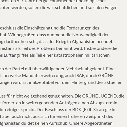
nächsten 5-7 Jahre bei gleichbleibender unökologischer
oten werden, sollen die wirtschaftlichen und sozialen Folgen
Beschluss die Einschätzung und die Forderungen des
 hat. Wir begrüßen, dass nunmehr die Notwendigkeit der
g darüber herrscht, dass der Krieg in Afghanistan beendet
nistans als Teil des Problems benannt wird. Insbesondere die
uftangriffes als Teil einer katastrophalen militärischen
von der Partei mit überwältigender Mehrheit abgelehnt. Eine
licherweise Mandatserweiterung, auch ISAF, durch GRÜNE
angen wird, ist inakzeptabel vor dem Hintergrund des aktuellen
hluss für nicht weitgehend genug halten. Die GRÜNE JUGEND, die
ve forderten in weitergehenden Anträgen einen Abzugstermin
ion einiges spricht. Der Beschluss der BDK (Exit-Strategie in
aber auch nicht aus, sich für einen früheren Zeitpunkt des
 Afghanistan duldet keinen Aufschub. Unsere Abgeordneten