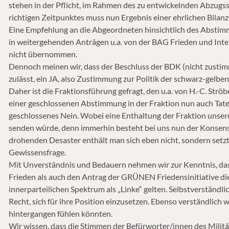
stehen in der Pflicht, im Rahmen des zu entwickelnden Abzugss
richtigen Zeitpunktes muss nun Ergebnis einer ehrlichen Bilanz 
Eine Empfehlung an die Abgeordneten hinsichtlich des Abstimm
in weitergehenden Anträgen u.a. von der BAG Frieden und Inte
nicht übernommen.
Dennoch meinen wir, dass der Beschluss der BDK (nicht zustim
zulässt, ein JA, also Zustimmung zur Politik der schwarz-gelbe
Daher ist die Fraktionsführung gefragt, den u.a. von H.-C. St
einer geschlossenen Abstimmung in der Fraktion nun auch Taten
geschlossenes Nein. Wobei eine Enthaltung der Fraktion unserer 
senden würde, denn immerhin besteht bei uns nun der Konsens, 
drohenden Desaster enthält man sich eben nicht, sondern setzt e
Gewissensfrage.
Mit Unverständnis und Bedauern nehmen wir zur Kenntnis, 
Frieden als auch den Antrag der GRÜNEN Friedensinitiative di
innerparteilichen Spektrum als „Linke“ gelten. Selbstverständli
Recht, sich für ihre Position einzusetzen. Ebenso verständlich w
hintergangen fühlen könnten.
Wir wissen, dass die Stimmen der Befürworter/innen des Mili