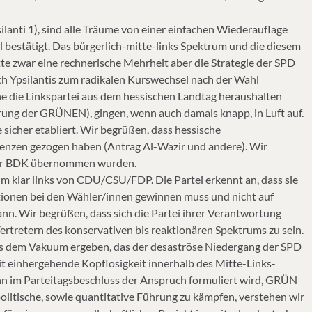
lanti 1), sind alle Träume von einer einfachen Wiederauflage
 bestätigt. Das bürgerlich-mitte-links Spektrum und die diesem
e zwar eine rechnerische Mehrheit aber die Strategie der SPD
ch Ypsilantis zum radikalen Kurswechsel nach der Wahl
önne die Linkspartei aus dem hessischen Landtag heraushalten
hrung der GRÜNEN), gingen, wenn auch damals knapp, in Luft auf.
e sicher etabliert. Wir begrüßen, dass hessische
uenzen gezogen haben (Antrag Al-Wazir und andere). Wir
 der BDK übernommen wurden.
rum klar links von CDU/CSU/FDP. Die Partei erkennt an, dass sie
itionen bei den Wähler/innen gewinnen muss und nicht auf
ann. Wir begrüßen, dass sich die Partei ihrer Verantwortung
ertretern des konservativen bis reaktionären Spektrums zu sein.
aus dem Vakuum ergeben, das der desaströse Niedergang der SPD
mit einhergehende Kopflosigkeit innerhalb des Mitte-Links-
nn im Parteitagsbeschluss der Anspruch formuliert wird, GRÜN
politische, sowie quantitative Führung zu kämpfen, verstehen wir