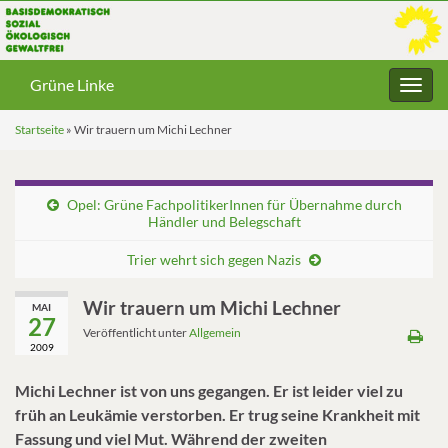
Grüne Linke
Navig
umsc
Startseite
»
Wir trauern um Michi Lechner
Opel: Grüne FachpolitikerInnen für Übernahme durch
Händler und Belegschaft
Trier wehrt sich gegen Nazis
Wir trauern um Michi Lechner
MAI
27
Veröffentlicht unter
Allgemein
2009
Michi Lechner ist von uns gegangen. Er ist leider viel zu
früh an Leukämie verstorben. Er trug seine Krankheit mit
Fassung und viel Mut. Während der zweiten