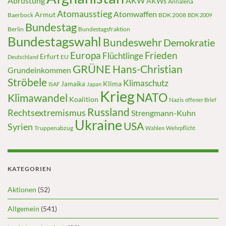
Abrüstung
AKW
AKWs
Annalena
Atomausstieg
Atomwaffen
Armut
Baerbock
BDK 2008
BDK 2009
Bundestag
Berlin
Bundestagsfraktion
Bundestagswahl
Bundeswehr
Demokratie
Europa
Frieden
Flüchtlinge
Erfurt
EU
Deutschland
GRÜNE
Hans-Christian
Grundeinkommen
Ströbele
Klimaschutz
Klima
Jamaika
ISAF
Japan
Krieg
NATO
Klimawandel
Koalition
Nazis
offener Brief
Russland
Rechtsextremismus
Strengmann-Kuhn
Ukraine
USA
Syrien
Truppenabzug
Wahlen
Wehrpflicht
KATEGORIEN
Aktionen
(52)
Allgemein
(541)