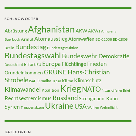
SCHLAGWÖRTER
Afghanistan
Abrüstung
AKW
AKWs
Annalena
Atomausstieg
Atomwaffen
Armut
Baerbock
BDK 2008
BDK 2009
Bundestag
Berlin
Bundestagsfraktion
Bundestagswahl
Bundeswehr
Demokratie
Europa
Frieden
Flüchtlinge
Erfurt
EU
Deutschland
GRÜNE
Hans-Christian
Grundeinkommen
Ströbele
Klimaschutz
Klima
Jamaika
ISAF
Japan
Krieg
NATO
Klimawandel
Koalition
Nazis
offener Brief
Russland
Rechtsextremismus
Strengmann-Kuhn
Ukraine
USA
Syrien
Truppenabzug
Wahlen
Wehrpflicht
KATEGORIEN