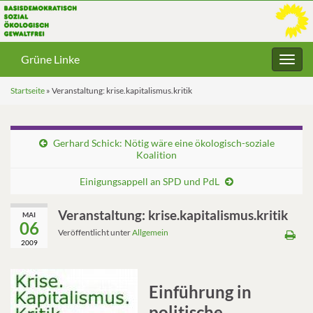
Grüne Linke
Navig
umsc
Startseite
»
Veranstaltung: krise.kapitalismus.kritik
Gerhard Schick: Nötig wäre eine ökologisch-soziale
Koalition
Einigungsappell an SPD und PdL
Veranstaltung: krise.kapitalismus.kritik
MAI
06
Veröffentlicht unter
Allgemein
2009
Einführung in
politische