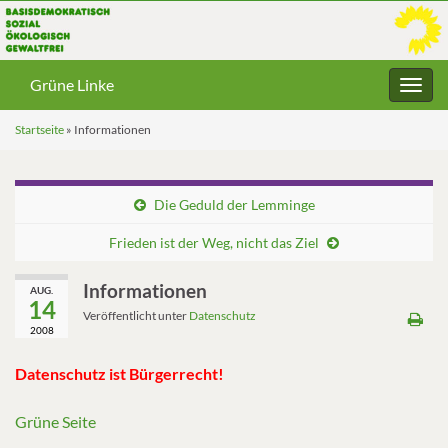
Grüne Linke
Navig
umsc
Startseite
»
Informationen
Die Geduld der Lemminge
Frieden ist der Weg, nicht das Ziel
Informationen
AUG.
14
Veröffentlicht unter
Datenschutz
2008
Datenschutz ist Bürgerrecht!
Grüne Seite