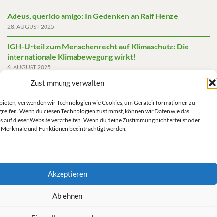
Adeus, querido amigo: In Gedenken an Ralf Henze
28. AUGUST 2025
IGH-Urteil zum Menschenrecht auf Klimaschutz: Die
internationale Klimabewegung wirkt!
6. AUGUST 2025
Zustimmung verwalten
Friedensgutachten 2025
2. JUNI 2025
u bieten, verwenden wir Technologien wie Cookies, um Geräteinformationen zu
greifen. Wenn du diesen Technologien zustimmst, können wir Daten wie das
Die AfD mit mehr Demokratie wegregieren
s auf dieser Website verarbeiten. Wenn du deine Zustimmung nicht erteilst oder
14. MAI 2025
 Merkmale und Funktionen beeinträchtigt werden.
Akzeptieren
Impressum/Datenschutz
Ablehnen