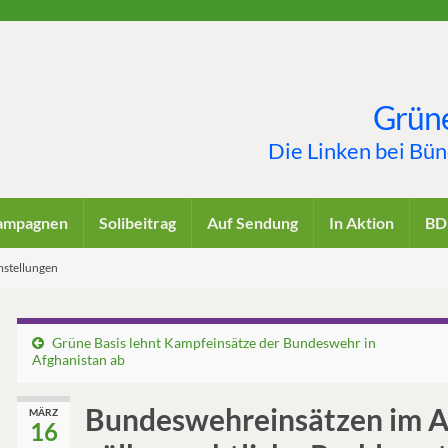
Grüne
Die Linken bei Bü
ampagnen
Solibeitrag
Auf Sendung
In Aktion
BD
mstellungen
Grüne Basis lehnt Kampfeinsätze der Bundeswehr in
Afghanistan ab
Bundeswehreinsätzen im Au
MÄRZ
16