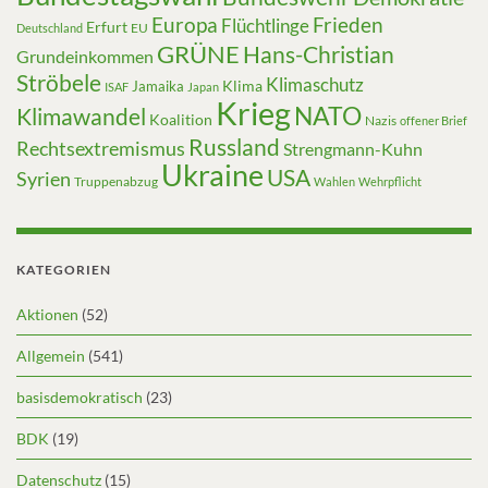
Europa
Frieden
Flüchtlinge
Erfurt
EU
Deutschland
GRÜNE
Hans-Christian
Grundeinkommen
Ströbele
Klimaschutz
Klima
Jamaika
ISAF
Japan
Krieg
NATO
Klimawandel
Koalition
Nazis
offener Brief
Russland
Rechtsextremismus
Strengmann-Kuhn
Ukraine
USA
Syrien
Truppenabzug
Wahlen
Wehrpflicht
KATEGORIEN
Aktionen
(52)
Allgemein
(541)
basisdemokratisch
(23)
BDK
(19)
Datenschutz
(15)