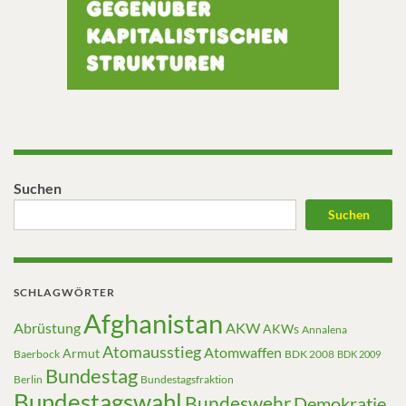
Suchen
Suchen
SCHLAGWÖRTER
Afghanistan
Abrüstung
AKW
AKWs
Annalena
Atomausstieg
Atomwaffen
Armut
Baerbock
BDK 2008
BDK 2009
Bundestag
Berlin
Bundestagsfraktion
Bundestagswahl
Bundeswehr
Demokratie