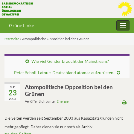
Grüne Linke
Navig
umsc
Startseite
»
Atompolitische Opposition bei den Grünen
Wie viel Gender braucht der Mainstream?
Peter Scholl-Latour: Deutschland atomar aufzurüsten.
Atompolitische Opposition bei den
SEP.
23
Grünen
2003
Veröffentlicht unter
Energie
Die Seiten werden seit September 2003 aus Kapazitätsgründen nicht
mehr gepflegt.
Daher dienen sie nur noch als Archiv.
zu den Seiten…