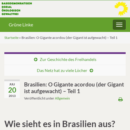
Grüne Linke
Navig
umsc
Startseite
»
Brasilien: O Gigante acordou (der Gigant ist aufgewacht) – Teil 1
Zur Geschichte des Freihandels
Das Netz hat zu viele Löcher
Brasilien: O Gigante acordou (der Gigant
JULI
20
ist aufgewacht) – Teil 1
2013
Veröffentlicht unter
Allgemein
Wie sieht es in Brasilien aus?