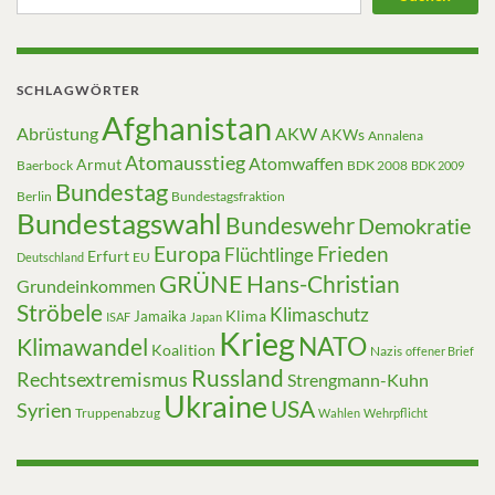
SCHLAGWÖRTER
Afghanistan
Abrüstung
AKW
AKWs
Annalena
Atomausstieg
Atomwaffen
Armut
Baerbock
BDK 2008
BDK 2009
Bundestag
Berlin
Bundestagsfraktion
Bundestagswahl
Bundeswehr
Demokratie
Europa
Frieden
Flüchtlinge
Erfurt
EU
Deutschland
GRÜNE
Hans-Christian
Grundeinkommen
Ströbele
Klimaschutz
Klima
Jamaika
ISAF
Japan
Krieg
NATO
Klimawandel
Koalition
Nazis
offener Brief
Russland
Rechtsextremismus
Strengmann-Kuhn
Ukraine
USA
Syrien
Truppenabzug
Wahlen
Wehrpflicht