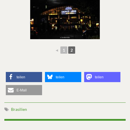
◄
1
2
teilen
teilen
teilen
E-Mail
Brasilien