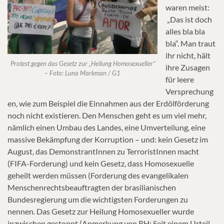
waren meist:
„Das ist doch
alles bla bla
bla“. Man traut
ihr nicht, hält
Protest gegen das Gesetz zur „Heilung Homosexueller“
ihre Zusagen
– Foto: Luna Markman / G1
für leere
Versprechung
en, wie zum Beispiel die Einnahmen aus der Erdölförderung
noch nicht existieren. Den Menschen geht es um viel mehr,
nämlich einen Umbau des Landes, eine Umverteilung, eine
massive Bekämpfung der Korruption – und: kein Gesetz im
August, das DemonstrantInnen zu TerroristInnen macht
(FIFA-Forderung) und kein Gesetz, dass Homosexuelle
geheilt werden müssen (Forderung des evangelikalen
Menschenrechtsbeauftragten der brasilianischen
Bundesregierung um die wichtigsten Forderungen zu
nennen. Das Gesetz zur Heilung Homosexueller wurde
inzwischen gestoppt (Anmerkung von RH: Seit einem Urteil