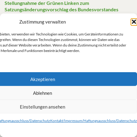
Stellungnahme der Grünen Linken zum
Satzungsänderungsvorschlag des Bundesvorstandes
16. JUNI 2026
Zustimmung verwalten
Rückblick zur 51. BDK in Hannover (28.-30.11.2025)
u bieten, verwenden wir Technologien wie Cookies, um Geräteinformationen zu
17. JANUAR 2026
greifen. Wenn du diesen Technologien zustimmst, können wir Daten wie das
s auf dieser Website verarbeiten. Wenn du deine Zustimmung nicht erteilst oder
T-Shirt-Aktion auf der BDK in Hannover (28.-30.11.2025)
 Merkmale und Funktionen beeinträchtigt werden.
11. OKTOBER 2025
Anträge auf Suche nach Unterstützung für die BDK in
Hannover
Akzeptieren
11. OKTOBER 2025
Diskussion mit Mitgliedern der israelisch-
Ablehnen
palästinensischen Bewegung „Combatants for Peace“ und
MdB Kassem Taher Saleh (9.10.25, 18:30 Uhr)
Einstellungen ansehen
20. SEPTEMBER 2025
ftungsausschluss/Datenschutz
Kontakt/Impressum/Haftungsausschluss/Datenschutz
Nahostkonflikt – Linksgrünes Wirken für einen gerechten
Frieden und ein Ende des Genozids