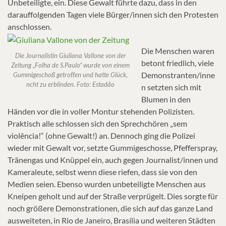
Unbeteiligte, ein. Diese Gewalt führte dazu, dass in den
darauffolgenden Tagen viele Bürger/innen sich den Protesten
anschlossen.
Die Menschen waren
Die Journalistin Giuliana Vallone von der
betont friedlich, viele
Zeitung „Folha de S.Paulo“ wurde von einem
Demonstranten/inne
Gummigeschoß getroffen und hatte Glück,
ncht zu erblinden. Foto: Estadão
n setzten sich mit
Blumen in den
Händen vor die in voller Montur stehenden Polizisten.
Praktisch alle schlossen sich den Sprechchören „sem
violência!“ (ohne Gewalt!) an. Dennoch ging die Polizei
wieder mit Gewalt vor, setzte Gummigeschosse, Pfefferspray,
Tränengas und Knüppel ein, auch gegen Journalist/innen und
Kameraleute, selbst wenn diese riefen, dass sie von den
Medien seien. Ebenso wurden unbeteiligte Menschen aus
Kneipen geholt und auf der Straße verprügelt. Dies sorgte für
noch größere Demonstrationen, die sich auf das ganze Land
ausweiteten, in Rio de Janeiro, Brasília und weiteren Städten